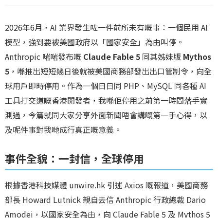
2026年6月，AI 業界發生咗一件前所未有嘅事：一個民用 AI
模型，強到要被美國政府以「國家安全」為由叫停。
Anthropic 啱啱發布嘅
Claude Fable 5
同其姊妹版
Mythos
5
，喺推出短短幾日後就被美國商務部發出出口管制令，向全
球用戶即時停用。作為一個日日同 PHP、MySQL 同各種 AI
工具打交道嘅香港開發者，我喺佢停用之前第一時間落手實
測過，今篇就同大家分享外面新聞唔會講嘅第一手心得，以
及呢件事對我哋成行真正嘅意義。
事件全貌：一封信，全球停用
根據香港科技媒體 unwire.hk 引述 Axios 嘅報道，美國商務
部長 Howard Lutnick 親自去信 Anthropic 行政總裁 Dario
Amodei，以國家安全為由，向 Claude Fable 5 及 Mythos 5