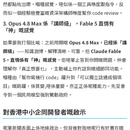
然都點咗出嚟。嗰種感覺，唔似係一個工具喺度跟指令，反
而似一個經驗極豐富嘅資深架構師喺度幫你 code review。
3. Opus 4.8 Max 係「講師級」，Fable 5 直情有
「神」嘅感覺
如果要我打個比喻：之前用開嘅
Opus 4.8 Max，已經係「講
師級」
——知識淵博、解釋清晰、可靠。但
Claude Fable
5，直情係有「神」嘅感覺
。佢唔單止答到你問嘅問題，仲會
理解你「真正想要乜」，主動補上你冇諗到嘅細節同功能。
嗰種由「幫你寫幾行 code」躍升到「可以獨立諗通成個項
目」嘅跳躍，係質變,唔係量變。亦正正係呢種能力，先至會
令到一個民用模型強到驚動政府。
對香港中小企同開發者嘅啟示
呢單新聞表面上係地緣政治，但背後對我哋呢行有好實在嘅