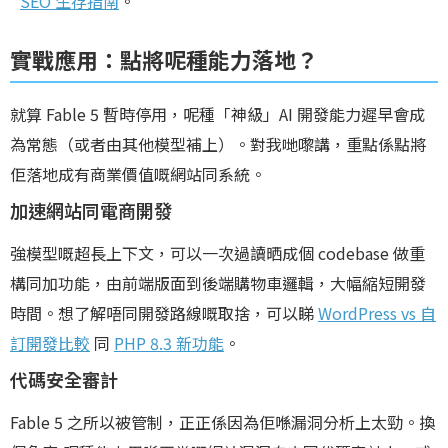
SEO 生存指南
。
實戰應用：點將呢種能力落地？
就算 Fable 5 暫時停用，呢種「神級」AI 開發能力遲早會成
為常態（或者由其他模型補上）。對我哋嚟講，重點係點將
佢落地成有商業價值嘅網站同系統。
加速網站同電商開發
強模型嘅超長上下文，可以一次過讀晒成個 codebase 做重
構同加功能，由前端版面到後端購物車邏輯，大幅縮短開發
時間。想了解唔同開發路線嘅取捨，可以睇
WordPress vs 自
訂開發比較
同
PHP 8.3 新功能
。
代碼安全審計
Fable 5 之所以被管制，正正係因為佢喺漏洞分析上太勁。換