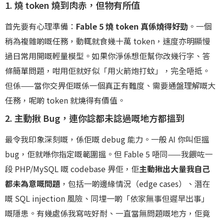
1. 燒 token 燒到肉赤，但物有所值
首先要有心理準備：
Fable 5 燒 token 真係燒得好勁
。一個
稍為複雜啲嘅任務，動輒就食幾十萬 token，速度亦明顯慢
過日常用開嘅輕量模型。如果你淨係想佢幫你改幾行字、答
條簡單問題，咁用佢就好似「用火箭炮打蚊」，完全唔抵。
但係——當你交畀佢嘅係一個真正有難度、需要通盤理解嘅大
任務，呢啲 token 就燒得有價值。
2. 主動揪 Bug，連你諗都未諗過嘅地方都搵到
最令我印象深刻嘅，係佢嘅 debug 能力。一般 AI 你叫佢搵
bug，佢就喺你指定嘅範圍搵。但 Fable 5 唔同——我餵咗一
段 PHP/MySQL 嘅 codebase 畀佢，佢
主動揪出大量我自己
都未為意嘅問題
，包括一啲邊緣情況（edge cases）、潛在
嘅 SQL injection 風險、同埋一啲「依家無事但遲早出事」
嘅隱患。有幾處係我寫咗好耐、一直當無問題嘅地方，佢竟