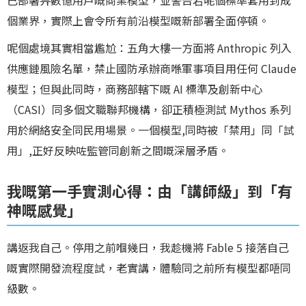
已部署畀數億用戶嘅商業模型，並警告若呢個標準套用到成
個業界，實際上會令所有前沿模型嘅新部署全面停頓。
呢個處境其實相當尷尬：五角大樓一方面將 Anthropic 列入
供應鏈風險名單，禁止國防承辦商喺軍事項目用任何 Claude
模型；但與此同時，商務部轄下嘅 AI 標準及創新中心
（CASI）同多個文職聯邦機構，卻正積極測試 Mythos 系列
用於網絡安全同民用場景。一個模型,同時被「禁用」同「試
用」,正好反映咗監管同創新之間嘅深層矛盾。
我嘅第一手實測心得：由「講師級」到「有
神嘅感覺」
講返我自己。停用之前嗰幾日，我趁機將 Fable 5 接落自己
嘅實際開發流程度試，老實講，體驗同之前所有模型都唔同
級數。