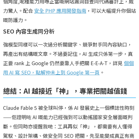
個角度,呢種能力用喺正當嘅網站漏洞自查同代碼審計上，威
力驚人。配合
安全 PHP 應用開發指南
，可以大幅提升你個站
嘅防護力。
SEO 內容生成同分析
強模型同樣可以一次過分析關鍵字、競爭對手同內容缺口，
再產出有結構嘅文章。不過要記住，AI 生成只係第一步，真
正要 rank 上 Google 仍然要靠人手把關 E-E-A-T，詳見
個個
用 AI 寫 SEO，點解仲未上到 Google 第一頁
。
總結：AI 越接近「神」，專業把關越值錢
Claude Fable 5 被全球叫停，係 AI 發展史上一個標誌性時刻
——佢證明咗 AI 嘅能力已經強到可以動搖國家安全層面嘅判
斷。但同時亦提醒我哋：工具再似「神」，都需要有人懂得
駕馭、設計架構、做安全同 SEO 把關，先至能變成真正有商