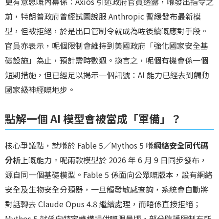
更有意思嘅內幕係：Axios 引述政府官員透露，喺發出指令之
前，特朗普政府曾經試圖說服 Anthropic 暫緩發布最新模
型，但被拒絕，於是出口管制令就成為咗後續嘅應對手段。
官員亦表示，呢個限制會維持到美國政府「強化國家安全基
礎設施」為止，預計需時數週。換言之，呢個有機會係一個
短期措施，但已經足以揭示一個訊號：AI 能力已經去到觸動
國家級神經嘅地步。
點解一個 AI 模型會被當成「軍備」？
核心爭議點，就喺於 Fable 5／Mythos 5 喺
網絡安全同代碼
分析
上嘅能力。呢兩款模型於 2026 年 6 月 9 日同步發布，
源自同一個基礎模型。Fable 5 係面向公眾嘅版本，設有網絡
安全及生物安全分類器，一旦觸發敏感查詢，系統會自動將
對話轉去 Claude Opus 4.8 繼續處理，而唔係直接拒絕；
Mythos 5 就係向特定機構提供嘅限量版，部分防護限制有所