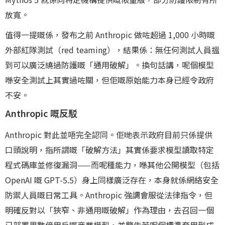
放寬。
值得一提嘅係，發布之前 Anthropic 做咗超過 1,000 小時嘅
外部紅隊測試（red teaming），結果係：無任何測試人員搵
到可以廣泛繞過防護嘅「通用破解」。換句話講，呢個模型
喺安全測試上其實過咗關，但佢嘅原始能力本身已經令政府
不安。
Anthropic 嘅反駁
Anthropic 對此並唔完全認同。佢哋表示政府目前只係提供
口頭說明，指所謂嘅「破解方法」其實係要求模型讀取特定
程式碼庫並修復漏洞——而呢種能力，喺其他公開模型（包括
OpenAI 嘅 GPT-5.5）身上同樣廣泛存在，本身就係網絡安全
防禦人員嘅日常工具。Anthropic 強調會服從法律指令，但
明確反對以「狹窄、非通用嘅破解」作為理由，去召回一個