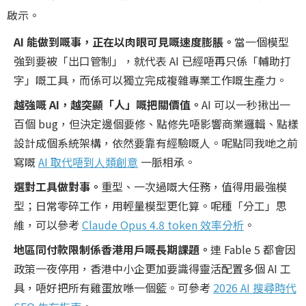
啟示。
AI 能做到嘅事，正在以肉眼可見嘅速度膨脹。
當一個模型
強到要被「出口管制」，就代表 AI 已經唔再只係「輔助打
字」嘅工具，而係可以獨立完成複雜專業工作嘅生產力。
越強嘅 AI，越突顯「人」嘅把關價值。
AI 可以一秒揪出一
百個 bug，但決定邊個要修、點修先唔影響商業邏輯、點樣
設計成個系統架構，依然要靠有經驗嘅人。呢點同我哋之前
寫嘅
AI 取代唔到人類創意
一脈相承。
選對工具做對事。
重型、一次過嘅大任務，值得用最強模
型；日常零碎工作，用輕量模型更化算。呢種「分工」思
維，可以參考
Claude Opus 4.8 token 效率分析
。
地區同付款限制係香港用戶嘅長期課題。
連 Fable 5 都會因
政策一夜停用，香港中小企更加要識得靈活配置多個 AI 工
具，唔好把所有雞蛋放喺一個籃。可參考
2026 AI 搜尋時代