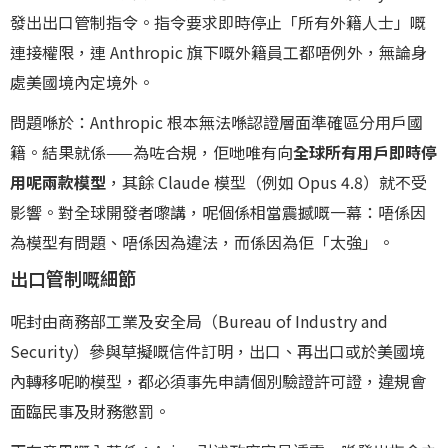
發出出口管制指令。指令要求即時停止「所有外籍人士」嘅
連接權限，連 Anthropic 旗下嘅外籍員工都唔例外，無論身
處美國境內定境外。
問題喺於：Anthropic 根本無法喺認證層面準確區分用戶國
籍。結果就係——為咗合規，佢哋唯有向
全球所有用戶即時停
用呢兩款模型
，其餘 Claude 模型（例如 Opus 4.8）就不受
影響。對全球開發者嚟講，呢個係相當震撼嘅一幕：唔係因
為模型有問題、唔係因為違法，而係因為佢「太強」。
出口管制嘅細節
呢封由商務部工業及安全局（Bureau of Industry and
Security）參與草擬嘅信件訂明，出口、再出口或於美國境
內轉移呢啲模型，都必須事先申請個別驗證許可證，違規會
面臨民事及財務懲罰。