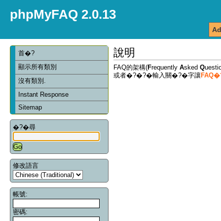
phpMyFAQ 2.0.13
Ad
說明
首�?
顯示所有類別
FAQ的架構(
F
requently
A
sked
Q
ues
或者�?�?�輸入關�?�字讓
FAQ
沒有類別.
Instant Response
Sitemap
�?�尋
修改語言
帳號:
密碼: