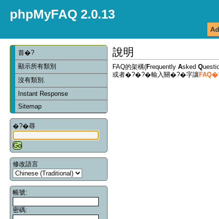
phpMyFAQ 2.0.13
Ad
說明
首�?
顯示所有類別
FAQ的架構(
F
requently
A
sked
Q
ues
或者�?�?�輸入關�?�字讓
FAQ
沒有類別.
Instant Response
Sitemap
�?�尋
修改語言
帳號:
密碼: