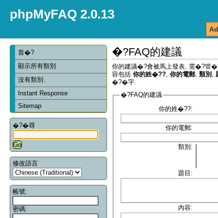
phpMyFAQ 2.0.13
Ad
�?FAQ的建議
首�?
顯示所有類別
你的建議�?會被馬上發表, 需�?管�
容包括
你的姓�??
,
你的電郵
,
類別
,
沒有類別.
�?�字.
Instant Response
�?FAQ的建議
Sitemap
你的姓�??:
�?�尋
你的電郵:
類別:
修改語言
題目:
帳號:
內容:
密碼: