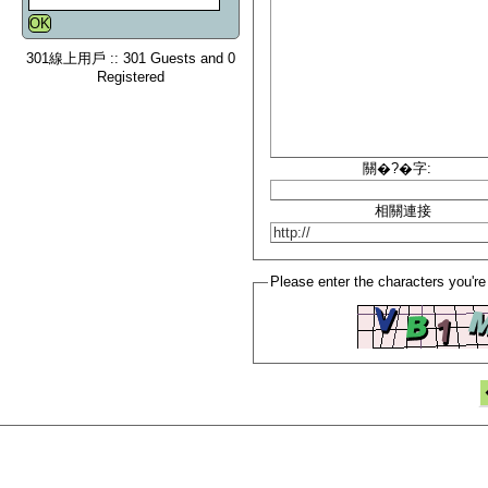
301線上用戶 :: 301 Guests and 0
Registered
關�?�字:
相關連接
Please enter the characters you're