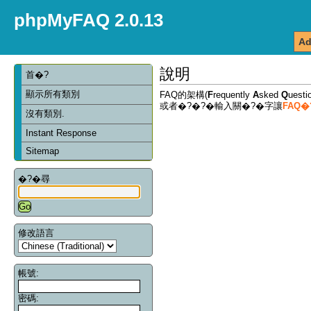
phpMyFAQ 2.0.13
Ad
說明
首�?
顯示所有類別
FAQ的架構(
F
requently
A
sked
Q
ues
或者�?�?�輸入關�?�字讓
FAQ
沒有類別.
Instant Response
Sitemap
�?�尋
修改語言
帳號:
密碼: