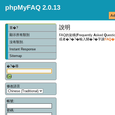
phpMyFAQ 2.0.13
Ad
說明
首�?
顯示所有類別
FAQ的架構(
F
requently
A
sked
Q
ues
或者�?�?�輸入關�?�字讓
FAQ
沒有類別.
Instant Response
Sitemap
�?�尋
修改語言
帳號:
密碼: