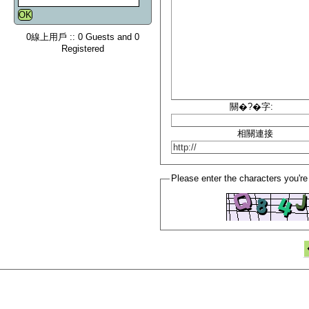
0線上用戶 :: 0 Guests and 0
Registered
關�?�字:
相關連接
Please enter the characters you're