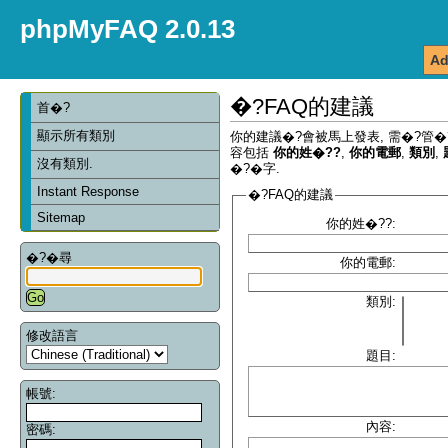
phpMyFAQ 2.0.13
Ad
�?FAQ的建議
首�?
顯示所有類別
你的建議�?會被馬上發表, 需�?管�
容包括
你的姓�??
,
你的電郵
,
類別
,
沒有類別.
�?�字.
Instant Response
�?FAQ的建議
Sitemap
你的姓�??:
�?�尋
你的電郵:
類別:
修改語言
題目:
帳號:
內容:
密碼: