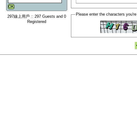
Please enter the characters you're
297線上用戶 :: 297 Guests and 0
Registered