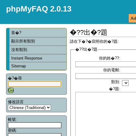
phpMyFAQ 2.0.13
Ad
�??出�?題
首�?
顯示所有類別
請在下�?�寫明你的�?題:
�??出�?題
沒有類別.
Instant Response
你的姓�??:
Sitemap
你的電郵:
�?�尋
類別:
�?題:
修改語言
帳號:
密碼: