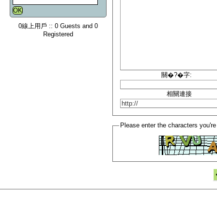
0線上用戶 :: 0 Guests and 0
Registered
關�?�字:
相關連接
Please enter the characters you're