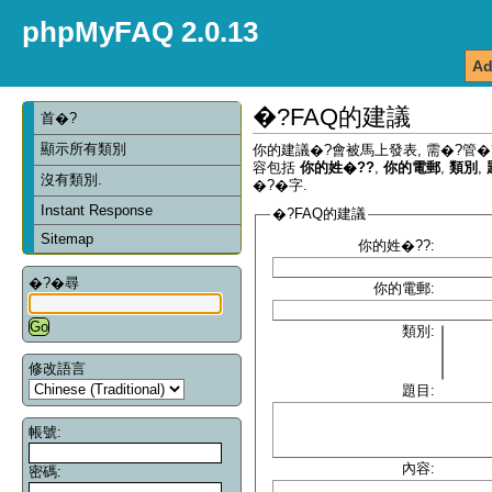
phpMyFAQ 2.0.13
Ad
�?FAQ的建議
首�?
顯示所有類別
你的建議�?會被馬上發表, 需�?管�
容包括
你的姓�??
,
你的電郵
,
類別
,
沒有類別.
�?�字.
Instant Response
�?FAQ的建議
Sitemap
你的姓�??:
�?�尋
你的電郵:
類別:
修改語言
題目:
帳號:
內容:
密碼: