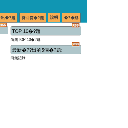
說明
?出�?題
待回答�?題
�?�絡
TOP 10�?題
尚無TOP 10�?題.
最新�??出的5個�?題:
尚無記錄.