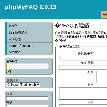
phpMyFAQ 2.0.13
Ad
�?FAQ的建議
首�?
顯示所有類別
你的建議�?會被馬上發表, 需�?管�
容包括
你的姓�??
,
你的電郵
,
類別
,
沒有類別.
�?�字.
Instant Response
�?FAQ的建議
Sitemap
你的姓�??:
�?�尋
你的電郵:
類別:
修改語言
題目:
帳號:
內容:
密碼: