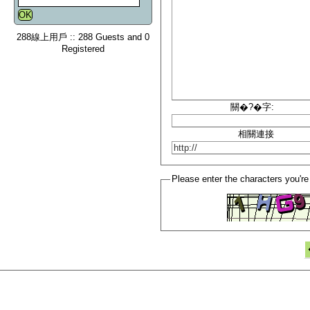
288線上用戶 :: 288 Guests and 0
Registered
關�?�字:
相關連接
Please enter the characters you're