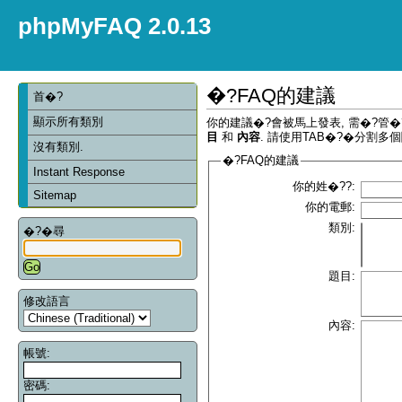
phpMyFAQ 2.0.13
�?FAQ的建議
首�?
顯示所有類別
你的建議�?會被馬上發表, 需�?管
目
和
內容
. 請使用TAB�?�分割多個
沒有類別.
�?FAQ的建議
Instant Response
你的姓�??:
Sitemap
你的電郵:
類別:
�?�尋
題目:
修改語言
內容:
帳號:
密碼: