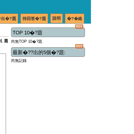
說明
?出�?題
待回答�?題
�?�絡
TOP 10�?題
別
,
題
尚無TOP 10�?題.
最新�??出的5個�?題:
尚無記錄.