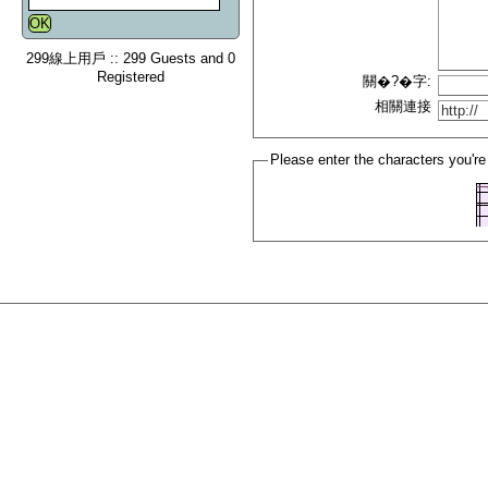
299線上用戶 :: 299 Guests and 0
Registered
關�?�字:
相關連接
Please enter the characters you're