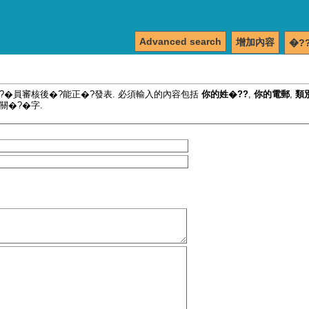
Advanced search
增加內容
�?
�?�員審核後�?能正�?發表. 必須輸入的內容包括
你的姓�??
,
你的電郵
,
類
關�?�字.