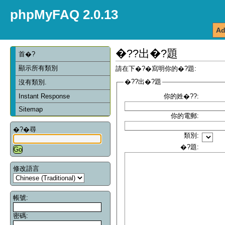
phpMyFAQ 2.0.13
Ad
�??出�?題
首�?
顯示所有類別
請在下�?�寫明你的�?題:
�??出�?題
沒有類別.
Instant Response
你的姓�??:
Sitemap
你的電郵:
�?�尋
類別:
�?題:
修改語言
帳號:
密碼: