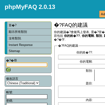
phpMyFAQ 2.0.13
Ad
�?FAQ的建議
首�?
顯示所有類別
你的建議�?會被馬上發表, 需�?管�
容包括
你的姓�??
,
你的電郵
,
類別
,
沒有類別.
�?�字.
Instant Response
�?FAQ的建議
Sitemap
你的姓�??:
�?�尋
你的電郵:
類別:
修改語言
題目:
帳號:
內容:
密碼: