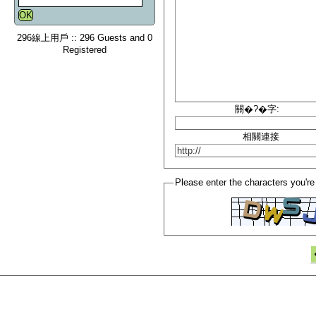
296線上用戶 :: 296 Guests and 0
Registered
關�?�字:
相關連接
Please enter the characters you're