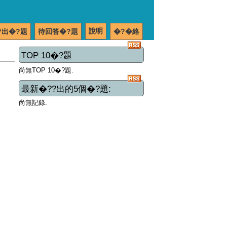
說明
?出�?題
待回答�?題
�?�絡
TOP 10�?題
尚無TOP 10�?題.
最新�??出的5個�?題:
尚無記錄.