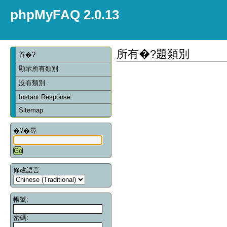
phpMyFAQ 2.0.13
所有�?題類別
首�?
顯示所有類別
沒有類別.
Instant Response
Sitemap
�?�尋
修改語言
帳號:
密碼: