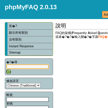
phpMyFAQ 2.0.13
Ad
說明
首�?
顯示所有類別
FAQ的架構(
F
requently
A
sked
Q
ues
或者�?�?�輸入關�?�字讓
FAQ
沒有類別.
Instant Response
Sitemap
�?�尋
修改語言
帳號:
密碼: