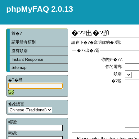
phpMyFAQ 2.0.13
�??出�?題
首�?
顯示所有類別
請在下�?�寫明你的�?題:
�??出�?題
沒有類別.
Instant Response
你的姓�??:
你的電郵:
Sitemap
類別:
�?�尋
�?題:
修改語言
帳號:
密碼:
Please enter the characters you're