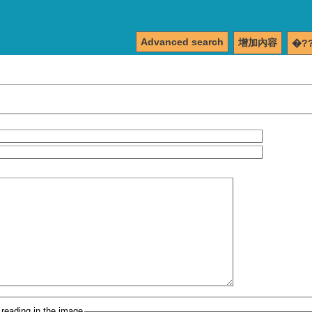
Advanced search
增加內容
�?
 reading in the image