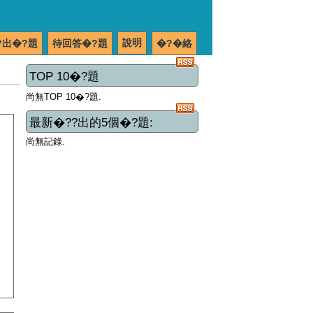
說明
?出�?題
待回答�?題
�?�絡
TOP 10�?題
尚無TOP 10�?題.
最新�??出的5個�?題:
尚無記錄.