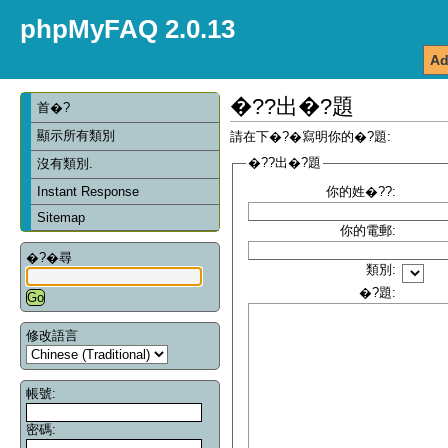
phpMyFAQ 2.0.13
Ad
�??出�?題
首�?
顯示所有類別
請在下�?�寫明你的�?題:
�??出�?題
沒有類別.
Instant Response
你的姓�??:
Sitemap
你的電郵:
�?�尋
類別:
�?題:
修改語言
帳號:
密碼: