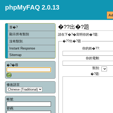
phpMyFAQ 2.0.13
Ad
�??出�?題
首�?
顯示所有類別
請在下�?�寫明你的�?題:
�??出�?題
沒有類別.
Instant Response
你的姓�??:
Sitemap
你的電郵:
�?�尋
類別:
�?題:
修改語言
帳號:
密碼: