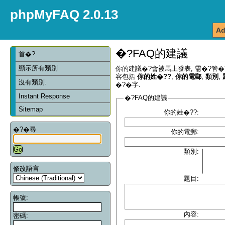
phpMyFAQ 2.0.13
Ad
�?FAQ的建議
首�?
顯示所有類別
你的建議�?會被馬上發表, 需�?管�
容包括
你的姓�??
,
你的電郵
,
類別
,
沒有類別.
�?�字.
Instant Response
�?FAQ的建議
Sitemap
你的姓�??:
�?�尋
你的電郵:
類別:
修改語言
題目:
帳號:
內容:
密碼: