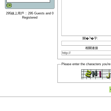
295線上用戶 :: 295 Guests and 0
Registered
關�?�字:
相關連接
Please enter the characters you're