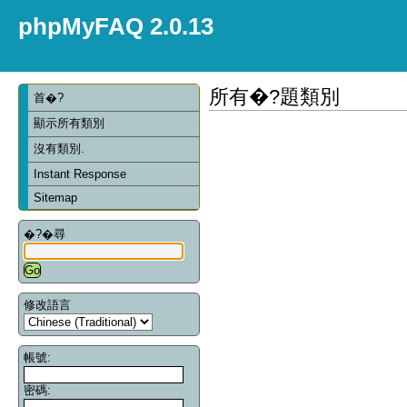
phpMyFAQ 2.0.13
所有�?題類別
首�?
顯示所有類別
沒有類別.
Instant Response
Sitemap
�?�尋
修改語言
帳號:
密碼: