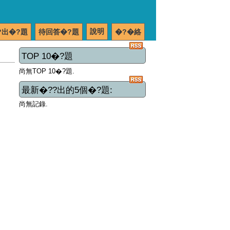
說明
?出�?題
待回答�?題
�?�絡
TOP 10�?題
尚無TOP 10�?題.
最新�??出的5個�?題:
尚無記錄.