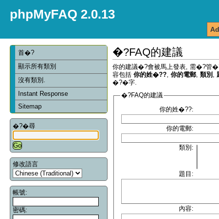
phpMyFAQ 2.0.13
Ad
�?FAQ的建議
首�?
顯示所有類別
你的建議�?會被馬上發表, 需�?管�
容包括
你的姓�??
,
你的電郵
,
類別
,
沒有類別.
�?�字.
Instant Response
�?FAQ的建議
Sitemap
你的姓�??:
�?�尋
你的電郵:
類別:
修改語言
題目:
帳號:
內容:
密碼: