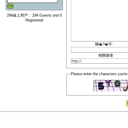
294線上用戶 :: 294 Guests and 0
Registered
關�?�字:
相關連接
Please enter the characters you're