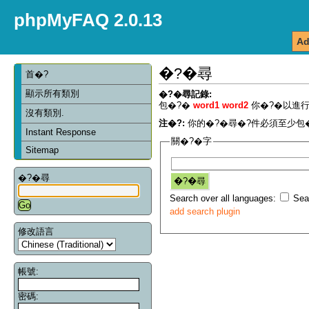
phpMyFAQ 2.0.13
Ad
�?�尋
首�?
顯示所有類別
�?�尋記錄:
包�?�
word1 word2
你�?�以進行
沒有類別.
注�?:
你的�?�尋�?件必須至少包�
Instant Response
關�?�字
Sitemap
�?�尋
Search over all languages:
Sear
add search plugin
修改語言
帳號:
密碼: