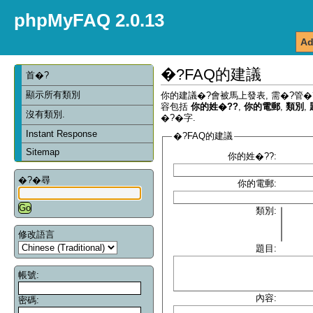
phpMyFAQ 2.0.13
Ad
�?FAQ的建議
首�?
顯示所有類別
你的建議�?會被馬上發表, 需�?管�
容包括
你的姓�??
,
你的電郵
,
類別
,
沒有類別.
�?�字.
Instant Response
�?FAQ的建議
Sitemap
你的姓�??:
�?�尋
你的電郵:
類別:
修改語言
題目:
帳號:
內容:
密碼: