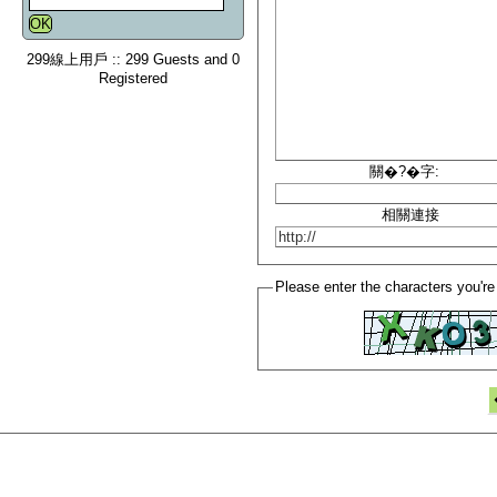
299線上用戶 :: 299 Guests and 0
Registered
關�?�字:
相關連接
Please enter the characters you're