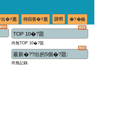
說明
?出�?題
待回答�?題
�?�絡
TOP 10�?題
尚無TOP 10�?題.
最新�??出的5個�?題:
尚無記錄.