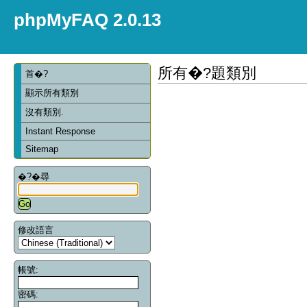
phpMyFAQ 2.0.13
所有�?題類別
首�?
顯示所有類別
沒有類別.
Instant Response
Sitemap
�?�尋
修改語言
帳號:
密碼: