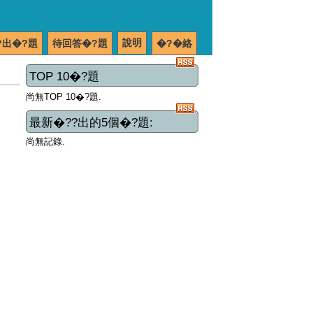
說明
?出�?題
待回答�?題
�?�絡
TOP 10�?題
尚無TOP 10�?題.
最新�??出的5個�?題:
尚無記錄.