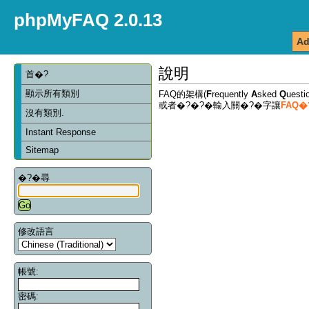
phpMyFAQ 2.0.13
Ad
說明
首�?
顯示所有類別
FAQ的架構(
F
requently
A
sked
Q
ues
或者�?�?�輸入關�?�字讓
FAQ
沒有類別.
Instant Response
Sitemap
�?�尋
修改語言
帳號:
密碼: