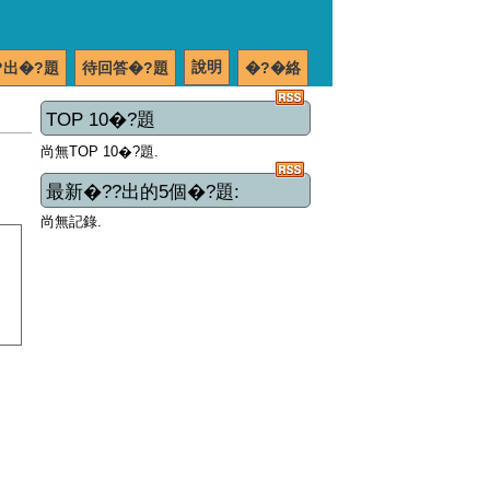
說明
?出�?題
待回答�?題
�?�絡
TOP 10�?題
尚無TOP 10�?題.
最新�??出的5個�?題:
尚無記錄.