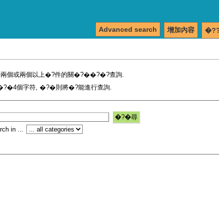
Advanced search
增加內容
�?
兩個或兩個以上�?件的關�?��?�?查詢.
?�4個字符, �?�則將�?能進行查詢.
ch in ...