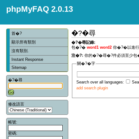
phpMyFAQ 2.0.13
�?�尋
首�?
顯示所有類別
�?�尋記錄:
包�?�
word1 word2
你�?�以進行
沒有類別.
注�?:
你的�?�尋�?件必須至少包�
Instant Response
關�?�字
Sitemap
�?�尋
Search over all languages:
Sear
add search plugin
修改語言
帳號:
密碼: