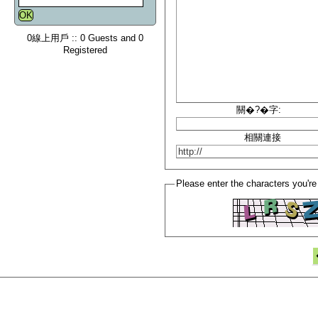
0線上用戶 :: 0 Guests and 0
Registered
關�?�字:
相關連接
Please enter the characters you're