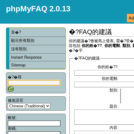
phpMyFAQ 2.0.13
Ad
�?FAQ的建議
首�?
顯示所有類別
你的建議�?會被馬上發表, 需�?管�
容包括
你的姓�??
,
你的電郵
,
類別
,
沒有類別.
�?�字.
Instant Response
�?FAQ的建議
Sitemap
你的姓�??:
�?�尋
你的電郵:
類別:
修改語言
題目:
帳號:
內容:
密碼: