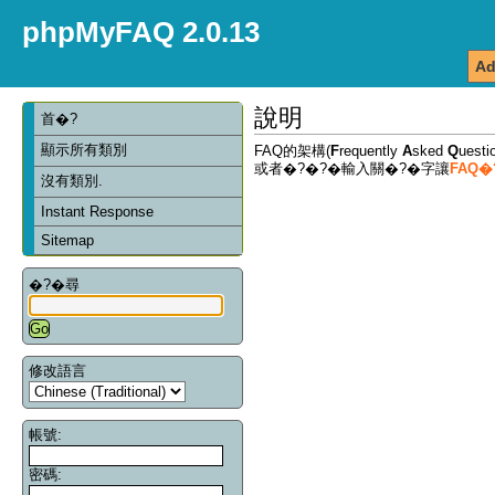
phpMyFAQ 2.0.13
Ad
說明
首�?
顯示所有類別
FAQ的架構(
F
requently
A
sked
Q
ues
或者�?�?�輸入關�?�字讓
FAQ
沒有類別.
Instant Response
Sitemap
�?�尋
修改語言
帳號:
密碼: