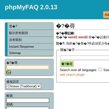
phpMyFAQ 2.0.13
Ad
�?�尋
首�?
顯示所有類別
�?�尋記錄:
包�?�
word1 word2
你�?�以進行
沒有類別.
注�?:
你的�?�尋�?件必須至少包�
Instant Response
關�?�字
Sitemap
�?�尋
Search over all languages:
Sear
add search plugin
修改語言
帳號:
密碼: