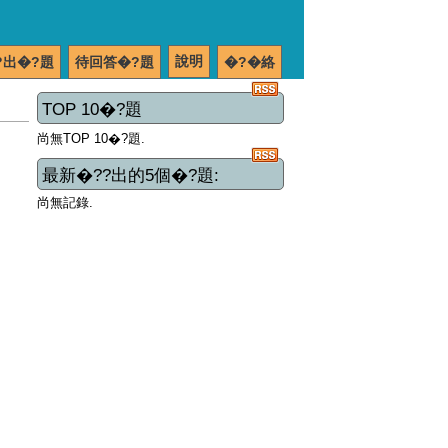
說明
?出�?題
待回答�?題
�?�絡
TOP 10�?題
尚無TOP 10�?題.
最新�??出的5個�?題:
尚無記錄.