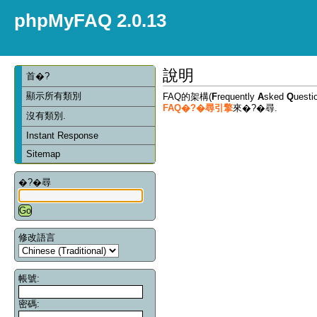
phpMyFAQ 2.0.13
說明
首�?
顯示所有類別
FAQ的架構(
F
requently
A
sked
Q
ues
FAQ�?�尋引擎
來�?�尋.
沒有類別.
Instant Response
Sitemap
�?�尋
修改語言
帳號:
密碼: