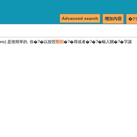
Advanced search
增加內容
�?
tions) 是很簡單的. 你�?�以按照
類別
�?�尋或者�?�?�輸入關�?�字讓