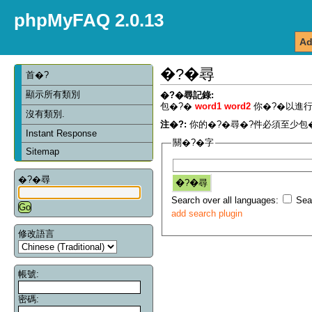
phpMyFAQ 2.0.13
Ad
�?�尋
首�?
顯示所有類別
�?�尋記錄:
包�?�
word1 word2
你�?�以進行
沒有類別.
注�?:
你的�?�尋�?件必須至少包�
Instant Response
關�?�字
Sitemap
�?�尋
Search over all languages:
Sear
add search plugin
修改語言
帳號:
密碼: