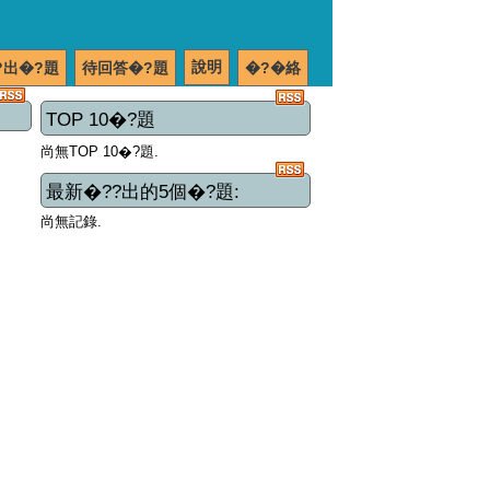
說明
?出�?題
待回答�?題
�?�絡
TOP 10�?題
尚無TOP 10�?題.
最新�??出的5個�?題:
尚無記錄.