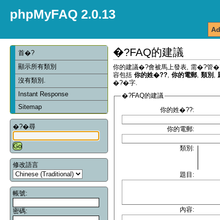
phpMyFAQ 2.0.13
Ad
�?FAQ的建議
首�?
顯示所有類別
你的建議�?會被馬上發表, 需�?管�
容包括
你的姓�??
,
你的電郵
,
類別
,
沒有類別.
�?�字.
Instant Response
�?FAQ的建議
Sitemap
你的姓�??:
�?�尋
你的電郵:
類別:
修改語言
題目:
帳號:
內容:
密碼: