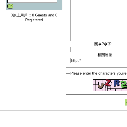
0線上用戶 :: 0 Guests and 0
Registered
關�?�字:
相關連接
Please enter the characters you're