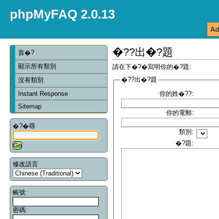
phpMyFAQ 2.0.13
Ad
�??出�?題
首�?
顯示所有類別
請在下�?�寫明你的�?題:
�??出�?題
沒有類別.
Instant Response
你的姓�??:
Sitemap
你的電郵:
�?�尋
類別:
�?題:
修改語言
帳號:
密碼: