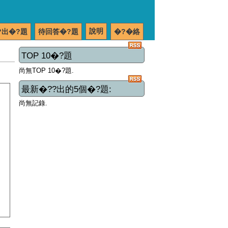
說明
?出�?題
待回答�?題
�?�絡
TOP 10�?題
尚無TOP 10�?題.
最新�??出的5個�?題:
尚無記錄.