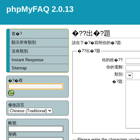
phpMyFAQ 2.0.13
�??出�?題
首�?
顯示所有類別
請在下�?�寫明你的�?題:
�??出�?題
沒有類別.
Instant Response
你的姓�??:
你的電郵:
Sitemap
類別:
�?�尋
�?題:
修改語言
帳號:
密碼:
Please enter the characters you're