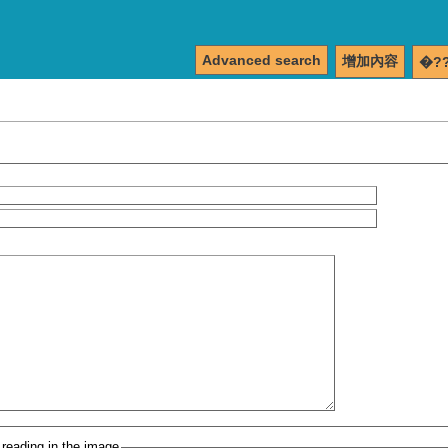
Advanced search
增加內容
�?
 reading in the image