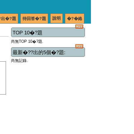
說明
?出�?題
待回答�?題
�?�絡
TOP 10�?題
尚無TOP 10�?題.
最新�??出的5個�?題:
尚無記錄.