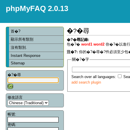
phpMyFAQ 2.0.13
�?�尋
首�?
顯示所有類別
�?�尋記錄:
包�?�
word1 word2
你�?�以進行
沒有類別.
注�?:
你的�?�尋�?件必須至少包�
Instant Response
關�?�字
Sitemap
�?�尋
Search over all languages:
Sear
add search plugin
修改語言
帳號:
密碼: