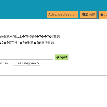
Advanced search
增加內容
�?
兩個或兩個以上�?件的關�?��?�?查詢.
?�4個字符, �?�則將�?能進行查詢.
ch in ...