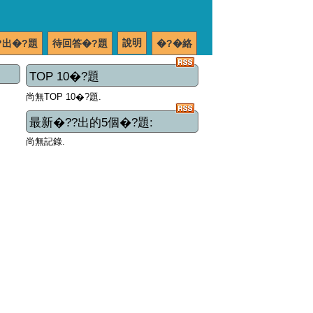
說明
?出�?題
待回答�?題
�?�絡
TOP 10�?題
尚無TOP 10�?題.
最新�??出的5個�?題:
尚無記錄.