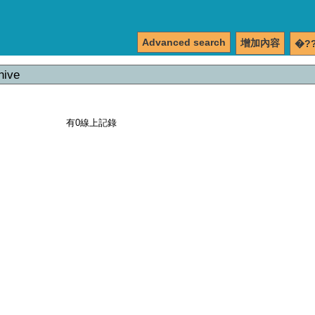
Advanced search
增加內容
�?
hive
有0線上記錄