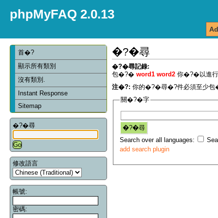
phpMyFAQ 2.0.13
Ad
�?�尋
首�?
顯示所有類別
�?�尋記錄:
包�?�
word1 word2
你�?�以進行
沒有類別.
注�?:
你的�?�尋�?件必須至少包�
Instant Response
關�?�字
Sitemap
�?�尋
Search over all languages:
Sear
add search plugin
修改語言
帳號:
密碼: