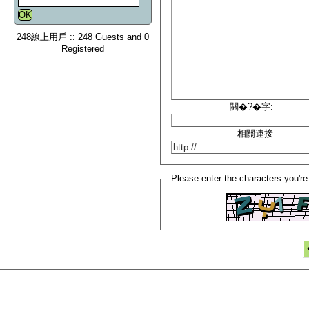
248線上用戶 :: 248 Guests and 0
Registered
關�?�字:
相關連接
Please enter the characters you're