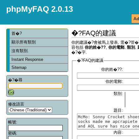
phpMyFAQ 2.0.13
Ad
�?FAQ的建議
首�?
顯示所有類別
你的建議�?會被馬上發表, 需�?管�
容包括
你的姓�??
,
你的電郵
,
類別
,
沒有類別.
�?�字.
Instant Response
�?FAQ的建議
Sitemap
你的姓�??:
�?�尋
你的電郵:
類別:
修改語言
題目:
帳號:
內容:
密碼: