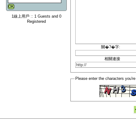
1線上用戶 :: 1 Guests and 0
Registered
關�?�字:
相關連接
Please enter the characters you're