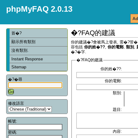
phpMyFAQ 2.0.13
Ad
�?FAQ的建議
首�?
顯示所有類別
你的建議�?會被馬上發表, 需�?管�
容包括
你的姓�??
,
你的電郵
,
類別
,
沒有類別.
�?�字.
Instant Response
�?FAQ的建議
Sitemap
你的姓�??:
�?�尋
你的電郵:
類別:
修改語言
題目:
帳號:
內容:
密碼: