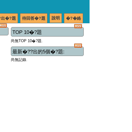
說明
?出�?題
待回答�?題
�?�絡
TOP 10�?題
尚無TOP 10�?題.
最新�??出的5個�?題:
尚無記錄.