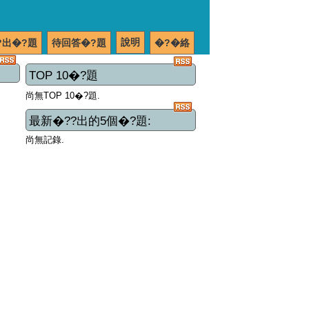
說明
?出�?題
待回答�?題
�?�絡
TOP 10�?題
尚無TOP 10�?題.
最新�??出的5個�?題:
尚無記錄.