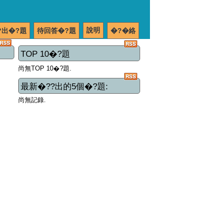
說明
?出�?題
待回答�?題
�?�絡
TOP 10�?題
尚無TOP 10�?題.
最新�??出的5個�?題:
尚無記錄.