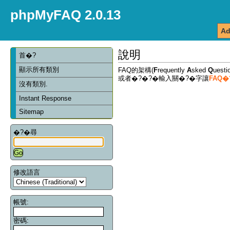
phpMyFAQ 2.0.13
Ad
說明
首�?
顯示所有類別
FAQ的架構(
F
requently
A
sked
Q
ues
或者�?�?�輸入關�?�字讓
FAQ
沒有類別.
Instant Response
Sitemap
�?�尋
修改語言
帳號:
密碼: