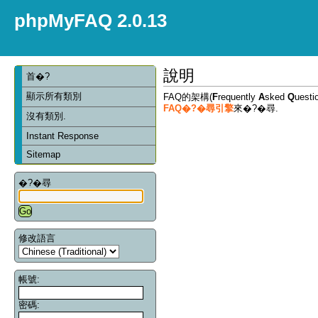
phpMyFAQ 2.0.13
說明
首�?
顯示所有類別
FAQ的架構(
F
requently
A
sked
Q
ues
FAQ�?�尋引擎
來�?�尋.
沒有類別.
Instant Response
Sitemap
�?�尋
修改語言
帳號:
密碼: