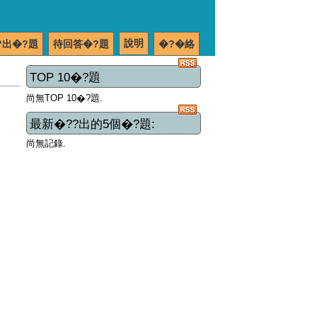
說明
?出�?題
待回答�?題
�?�絡
TOP 10�?題
尚無TOP 10�?題.
最新�??出的5個�?題:
尚無記錄.