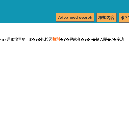
Advanced search
增加內容
�?
tions) 是很簡單的. 你�?�以按照
類別
�?�尋或者�?�?�輸入關�?�字讓