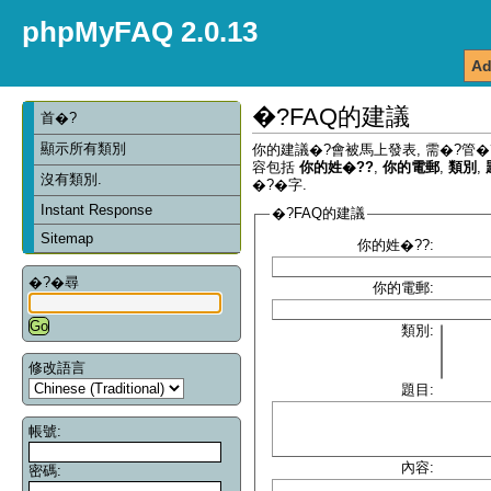
phpMyFAQ 2.0.13
Ad
�?FAQ的建議
首�?
顯示所有類別
你的建議�?會被馬上發表, 需�?管�
容包括
你的姓�??
,
你的電郵
,
類別
,
沒有類別.
�?�字.
Instant Response
�?FAQ的建議
Sitemap
你的姓�??:
�?�尋
你的電郵:
類別:
修改語言
題目:
帳號:
內容:
密碼: