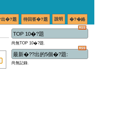
說明
?出�?題
待回答�?題
�?�絡
TOP 10�?題
尚無TOP 10�?題.
最新�??出的5個�?題:
尚無記錄.