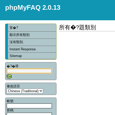
phpMyFAQ 2.0.13
所有�?題類別
首�?
顯示所有類別
沒有類別.
Instant Response
Sitemap
�?�尋
修改語言
帳號:
密碼: