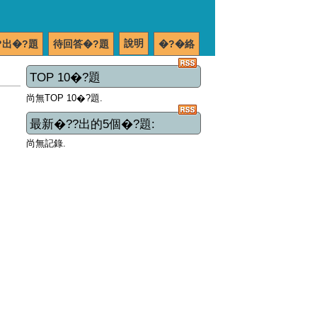
說明
?出�?題
待回答�?題
�?�絡
TOP 10�?題
尚無TOP 10�?題.
最新�??出的5個�?題:
尚無記錄.